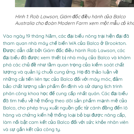
Hình 1: Rob Lawson, Giám đốc điều hành của Balco
Australia cho đoàn Modern Farm xem một mẫu cỏ khô
Vào ngày 19 tháng Năm, các đại biểu nông trại hiện đại đã
tham quan nhà máy chế biến WA của Balco ở Brookton.
Được dẫn dắt bởi Giám đốc điều hành Rob Lawson, các
đại biểu đã được xem thiết bị nhà máy của Balco và khám
phá các chủ đề như tầm quan trọng của kiểm soát chất
lượng và quản lý chuỗi cung ứng. Họ đã thảo luận về
những cải tiến liên tục của Balco đối với máy móc, đảm
bảo chất lượng sản phẩm ổn định và sử dụng lịch trình
phân công khoa học để cung cấp nhất quán. Các đại biểu
đã tìm hiểu về hệ thống theo dõi sản phẩm mạnh mẽ của
Balco, cho phép truy xuất nguồn gốc từ cánh đồng đến lô
hàng và chứng kiến hệ thống loại bỏ bụi được nâng cấp,
làm nổi bật cam kết của Balco đối với sức khỏe nhân viên
và sự gắn kết của công ty.