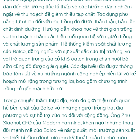
dẫn đến dư lượng độc tố thấp và các hướng dẫn nghiêm
ngặt về thu hoạch để giảm thiểu tạp chất. Tác dụng phơi
nắng tự nhiên đối với cây trồng đã được thảo luận, bảo tồn
chất dinh dưỡng. Hướng dẫn khoa học về thời gian trồng
và thu hoạch nhằm cải thiện mối quan hệ với người trồng
và chất lượng sản phẩm. Hệ thống kiểm soát chất lượng
của Balco, đồng nghĩa với sự xuất sắc của thị trường, và
vai trò quan trọng của cỏ khô oaten trong chăn nuôi bò
sữa cũng đã được giải quyết. Các đại biểu đã được thông
báo tóm tắt về xu hướng ngành công nghiệp hiện tại và kế
hoạch mở rộng trong tương lai, bao gồm chương trình
trồng cỏ yến mạch hữu cơ.
Trong chuyến thăm thực địa, Rob đã giới thiệu mối quan
hệ bền chặt của Balco với những người trồng trọt địa
phương và sự hỗ trợ của nó đối với cộng đồng. Ông Zhu
Xiaohui, CFO của Modern Farming, khen ngợi những thay
đổi mạnh mẽ của Balco về năng suất, môi trường sản xuất
và thiết bị. Ông đánh giá cao kỹ thuật quản lý nhà máy