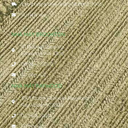
Văn phòng tiếp nhận 08 8862 0065
Sự tiếp xúc
NHÀ MÁY BROOKTON
91 Đường Copping
Brookton WA 6306 ·
08 9642 0000
Sự tiếp xúc
NHÀ MÁY RAYWOOD
3501 Đường Elmore-Raywood
Raywood VIC 3570
03 5431 2000
Sự tiếp xúc