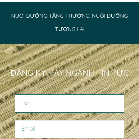
NUÔI DƯỠNG TĂNG TRƯỞNG, NUÔI DƯỠNG
TƯƠNG LAI
ĐĂNG KÝ HAY NGÀNH TIN TỨC
TÊN
EMAIL