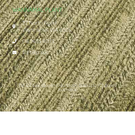
WANNAMAL PLANT
27 North Road
Wannamal WA 6505
08 9655 9073
Sự tiếp xúc
Tất Cả Các Quyền Đều Được Bảo Lưu (c) Balco
Australia.