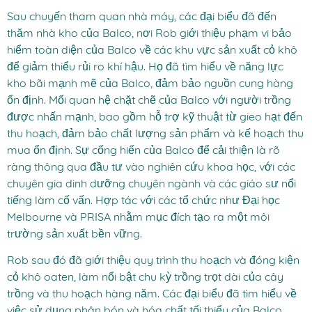
Sau chuyến tham quan nhà máy, các đại biểu đã đến
thăm nhà kho của Balco, nơi Rob giới thiệu phạm vi bảo
hiểm toàn diện của Balco về các khu vực sản xuất cỏ khô
để giảm thiểu rủi ro khí hậu. Họ đã tìm hiểu về năng lực
kho bãi mạnh mẽ của Balco, đảm bảo nguồn cung hàng
ổn định. Mối quan hệ chặt chẽ của Balco với người trồng
được nhấn mạnh, bao gồm hỗ trợ kỹ thuật từ gieo hạt đến
thu hoạch, đảm bảo chất lượng sản phẩm và kế hoạch thu
mua ổn định. Sự cống hiến của Balco để cải thiện là rõ
ràng thông qua đầu tư vào nghiên cứu khoa học, với các
chuyên gia dinh dưỡng chuyên ngành và các giáo sư nổi
tiếng làm cố vấn. Hợp tác với các tổ chức như Đại học
Melbourne và PRISA nhằm mục đích tạo ra một môi
trường sản xuất bền vững.
Rob sau đó đã giới thiệu quy trình thu hoạch và đóng kiện
cỏ khô oaten, làm nổi bật chu kỳ trồng trọt dài của cây
trồng và thu hoạch hàng năm. Các đại biểu đã tìm hiểu về
việc sử dụng phân bón và hóa chất tối thiểu của Balco,