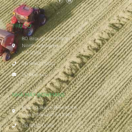
TRỤ SỞ
80 Brougham Place
North Adelaide
SA 5006
08 8862 0000
Sự tiếp xúc
NHÀ MÁY BOWMANS
Đường Balco Bowmans
qua Balaklava SA 5461
08 8862 0066