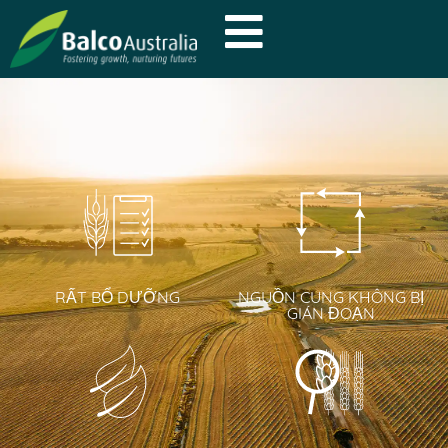
RẤT BỔ DƯỠNG
NGUỒN CUNG KHÔNG BỊ
GIÁN ĐOẠN