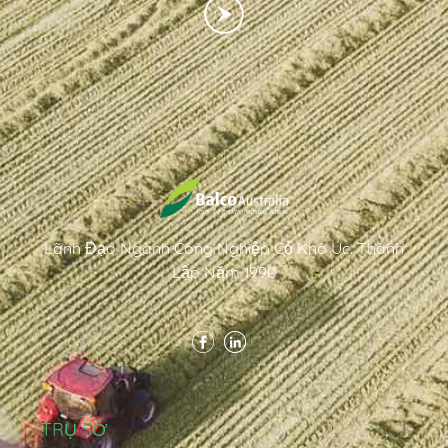
Lãnh Đạo Ngành Công Nghiệp Cỏ Khô Úc. Thành
Lập Năm 1990
TRỤ SỞ