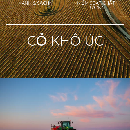
XANH & SẠCH
KIỂM SOÁT CHẤT
LƯỢNG
CỎ KHÔ ÚC