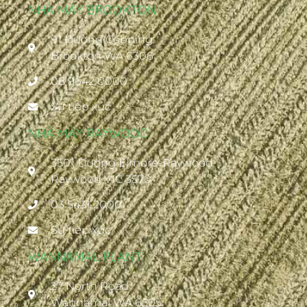
NHÀ MÁY BROOKTON
91 Đường Copping
Brookton WA 6306 ·
08 9642 0000
Sự tiếp xúc
NHÀ MÁY RAYWOOD
3501 Đường Elmore-Raywood
Raywood VIC 3570
03 5431 2000
Sự tiếp xúc
WANNAMAL PLANT
27 North Road
Wannamal WA 6505