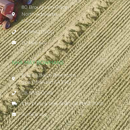
80 Brougham Place
North Adelaide
SA 5006
08 8862 0000
Sự tiếp xúc
NHÀ MÁY BOWMANS
Đường Balco Bowmans
qua Balaklava SA 5461
08 8862 0066
Văn phòng tiếp nhận 08 8862 0065
Sự tiếp xúc