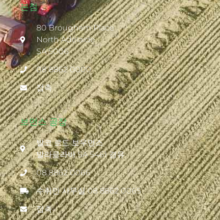
본점
80 Brougham Place
North Adelaide
SA 5006
08 8862 0000
접촉
보먼스 공장
발코 로드 보우먼스
발라클라바 SA 5461 경유
08 8862 0066
수취인 사무실 08 8862 0065
접촉