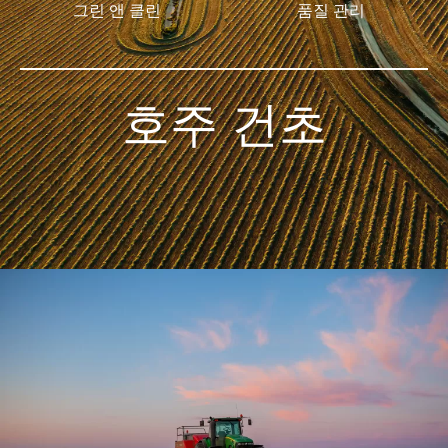
그린 앤 클린
품질 관리
호주 건초