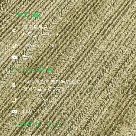
브룩턴 공장
91 코핑로드
브룩턴 WA 6306
08 9642 0000
접촉
레이우드 플랜트
3501 엘모어-레이우드 로드
레이우드 VIC 3570
03 5431 2000
접촉
WANNAMAL PLANT