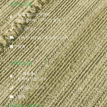
보먼스 공장
발코 로드 보우먼스
발라클라바 SA 5461 경유
08 8862 0066
수취인 사무실 08 8862 0065
접촉
브룩턴 공장
91 코핑로드
브룩턴 WA 6306
08 9642 0000
접촉
레이우드 플랜트