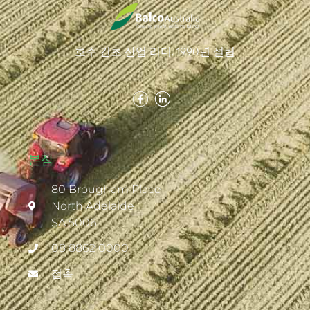
호주 건초 산업 리더. 1990년 설립
본점
80 Brougham Place
North Adelaide
SA 5006
08 8862 0000
접촉