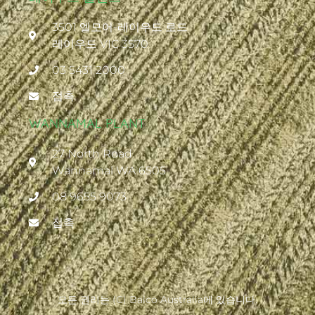
3501 엘모어-레이우드 로드
레이우드 VIC 3570
03 5431 2000
접촉
WANNAMAL PLANT
27 North Road
Wannamal WA 6505
08 9655 9073
접촉
모든 권리는 (c) Balco Australia에 있습니다.