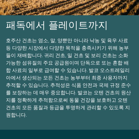
패독에서 플레이트까지
호주산 건초는 염소, 말, 양뿐만 아니라 낙농 및 육우 사료
등 다양한 시장에서 다양한 목적을 충족시키기 위해 농부
들이 재배합니다. 귀리 건초, 밀 건초 및 보리 건초는 소화
가능한 섬유질의 주요 공급원이며 단독으로 또는 혼합 배
합 사료의 일부로 급여할 수 있습니다. 발코 오스트레일리
아에서 생산되는 모든 건초는 농부부터 최종 사용자까지
추적할 수 있습니다. 추적성은 식품 안전과 국제 규정 준수
를 보장하는 데 매우 중요합니다. 발코는 오텐 건초의 원산
지를 정확하게 추적함으로써 동물 건강을 보호하고 오텐
건초의 모든 품질과 등급을 투명하게 관리할 수 있도록 지
원합니다.