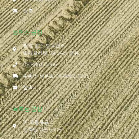
접촉
보먼스 공장
발코 로드 보우먼스
발라클라바 SA 5461 경유
08 8862 0066
수취인 사무실 08 8862 0065
접촉
브룩턴 공장
91 코핑로드
브룩턴 WA 6306