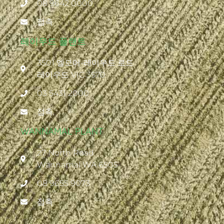
08 9642 0000
접촉
레이우드 플랜트
3501 엘모어-레이우드 로드
레이우드 VIC 3570
03 5431 2000
접촉
WANNAMAL PLANT
27 North Road
Wannamal WA 6505
08 9655 9073
접촉