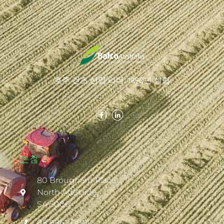
호주 건초 산업 리더. 1990년 설립
본점
80 Brougham Place
North Adelaide
SA 5006
08 8862 0000