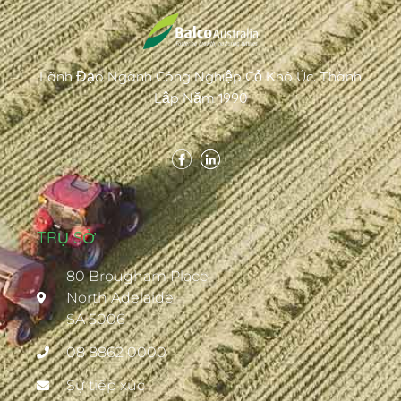
Lãnh Đạo Ngành Công Nghiệp Cỏ Khô Úc. Thành
Lập Năm 1990
TRỤ SỞ
80 Brougham Place
North Adelaide
SA 5006
08 8862 0000
Sự tiếp xúc