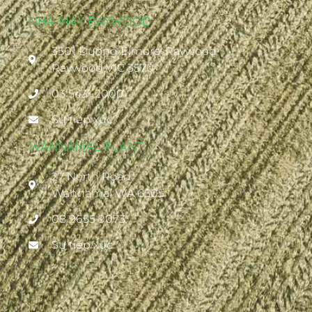
NHÀ MÁY RAYWOOD
3501 Đường Elmore-Raywood
Raywood VIC 3570
03 5431 2000
Sự tiếp xúc
WANNAMAL PLANT
27 North Road
Wannamal WA 6505
08 9655 9073
Sự tiếp xúc