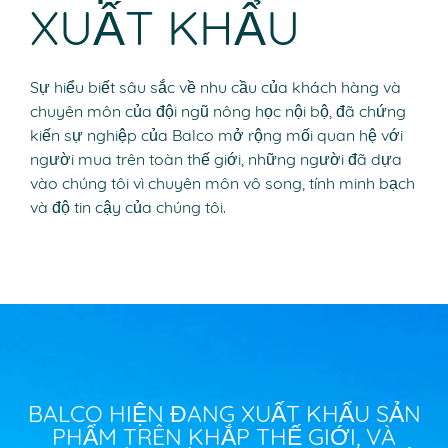
XUẤT KHẨU
Sự hiểu biết sâu sắc về nhu cầu của khách hàng và
chuyên môn của đội ngũ nông học nội bộ, đã chứng
kiến sự nghiệp của Balco mở rộng mối quan hệ với
người mua trên toàn thế giới, những người đã dựa
vào chúng tôi vì chuyên môn vô song, tính minh bạch
và độ tin cậy của chúng tôi.
BALCO HIỆN ĐANG XUẤT KHẨU SẢN
PHẨM TRÊN KHẮP THẾ GIỚI, VÀ