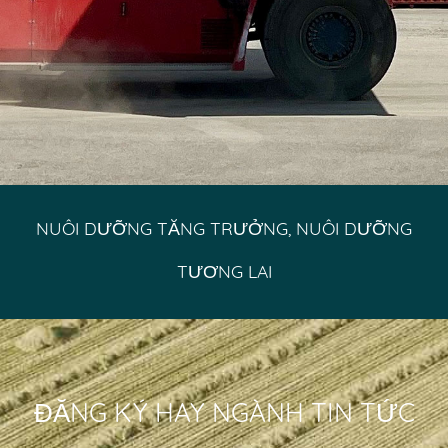
NUÔI DƯỠNG TĂNG TRƯỞNG, NUÔI DƯỠNG
TƯƠNG LAI
ĐĂNG KÝ HAY NGÀNH TIN TỨC