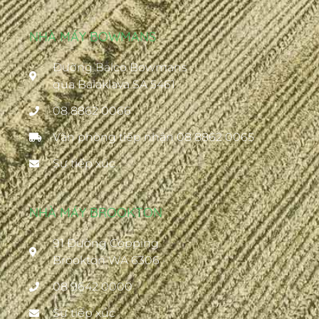
NHÀ MÁY BOWMANS
Đường Balco Bowmans
qua Balaklava SA 5461
08 8862 0066
Văn phòng tiếp nhận 08 8862 0065
Sự tiếp xúc
NHÀ MÁY BROOKTON
91 Đường Copping
Brookton WA 6306 ·
08 9642 0000
Sự tiếp xúc