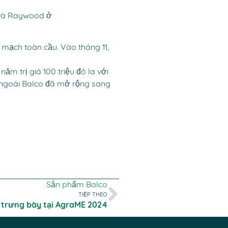
 và Raywood ở
 mạch toàn cầu. Vào tháng 11,
ăm trị giá 100 triệu đô la với
 ngoái Balco đã mở rộng sang
Sản phẩm Balco
TIẾP THEO
 trưng bày tại AgraME 2024