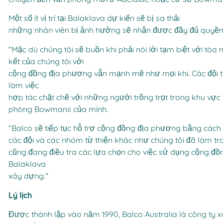
chuyển đến văn phòng mới ở Adelaide hoặc cơ sở Bowma
Một số ít vị trí tại Balaklava dự kiến sẽ bị sa thải
những nhân viên bị ảnh hưởng sẽ nhận được đầy đủ quyền l
“Mặc dù chúng tôi sẽ buồn khi phải nói lời tạm biệt với tòa
kết của chúng tôi với
cộng đồng địa phương vẫn mạnh mẽ như mọi khi. Các đội thự
làm việc
hợp tác chặt chẽ với những người trồng trọt trong khu vực
phòng Bowmans của mình.
“Balco sẽ tiếp tục hỗ trợ cộng đồng địa phương bằng cách t
các đội và các nhóm từ thiện khác như chúng tôi đã làm tr
cũng đang điều tra các lựa chọn cho việc sử dụng cộng đồ
Balaklava
xây dựng."
Lý lịch
Được thành lập vào năm 1990, Balco Australia là công ty 