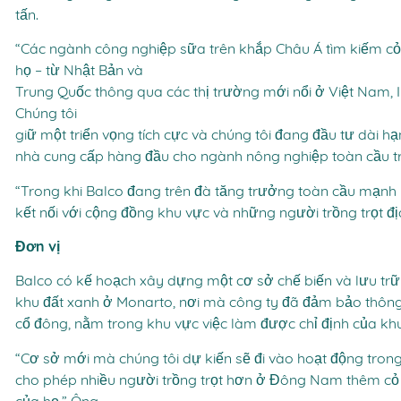
tấn.
“Các ngành công nghiệp sữa trên khắp Châu Á tìm kiếm cỏ 
họ – từ Nhật Bản và
Trung Quốc thông qua các thị trường mới nổi ở Việt Nam, 
Chúng tôi
giữ một triển vọng tích cực và chúng tôi đang đầu tư dài h
nhà cung cấp hàng đầu cho ngành nông nghiệp toàn cầu tr
“Trong khi Balco đang trên đà tăng trưởng toàn cầu mạnh 
kết nối với cộng đồng khu vực và những người trồng trọt đ
Đơn vị
Balco có kế hoạch xây dựng một cơ sở chế biến và lưu trữ m
khu đất xanh ở Monarto, nơi mà công ty đã đảm bảo thông
cổ đông, nằm trong khu vực việc làm được chỉ định của kh
“Cơ sở mới mà chúng tôi dự kiến sẽ đi vào hoạt động tro
cho phép nhiều người trồng trọt hơn ở Đông Nam thêm cỏ