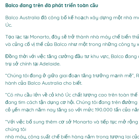
Balco đang trên đà phát triển toàn cầu
Balco Australia đã công bố kế hoạch xây dựng một nhà m
Úc.
Tọa lạc tại Monarto, đây sẽ trở thành nhà máy chế biến thứ
và củng cố vị thế của Balco như một trong những công ty 
Đồng thời với việc tăng cường đầu tư khu vực, Balco đan
trụ sở chính tại Adelaide.
“Chúng tôi đang ở giữa giai đoạn tăng trưởng mạnh mẽ”, 
hành của Balco Australia cho biết.
“Có nhu cầu lớn về cỏ khô Úc chất lượng cao trên toàn thế 
đang tìm cách tận dụng cơ hội. Chúng tôi đang trên đường
cỏ yến mạch năm nay tăng so với mức 190.000 tấn của nă
“Với việc bổ sung thêm cơ sở Monarto và tiếp tục mở rộng
chúng tôi
nhà máy, công suất chế biến hàng năm trong tương lai của