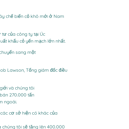
áy chế biến cỏ khô mới ở Nam
 tư của công ty tại Úc
xuất khẩu cỏ yến mạch lớn nhất.
g chuyển sang một
Rob Lawson, Tổng giám đốc điều
giới và chúng tôi
 bán 270.000 tấn
m ngoái.
 các cơ sở hiện có khác của
 chúng tôi sẽ tăng lên 400.000