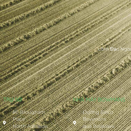
Lãnh Đạo Ngàn
TRỤ SỞ
NHÀ MÁY BOWMANS
80 Brougham
Đường Balco
Place
Bowmans
North Adelaide
qua Balaklava