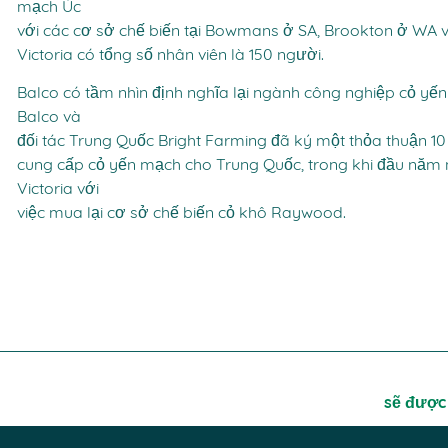
mạch Úc
với các cơ sở chế biến tại Bowmans ở SA, Brookton ở WA
Victoria có tổng số nhân viên là 150 người.
Balco có tầm nhìn định nghĩa lại ngành công nghiệp cỏ yến
Balco và
đối tác Trung Quốc Bright Farming đã ký một thỏa thuận 10 n
cung cấp cỏ yến mạch cho Trung Quốc, trong khi đầu năm
Victoria với
việc mua lại cơ sở chế biến cỏ khô Raywood.
sẽ được