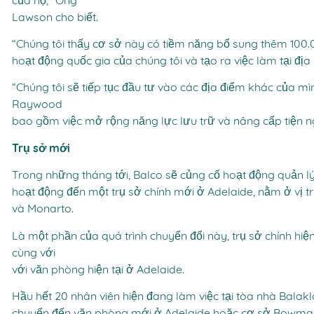
của họ,” Ông
Lawson cho biết.
“Chúng tôi thấy cơ sở này có tiềm năng bổ sung thêm 100.
hoạt động quốc gia của chúng tôi và tạo ra việc làm tại đị
“Chúng tôi sẽ tiếp tục đầu tư vào các địa điểm khác của m
Raywood
bao gồm việc mở rộng năng lực lưu trữ và nâng cấp tiện n
Trụ sở mới
Trong những tháng tới, Balco sẽ củng cố hoạt động quản l
hoạt động đến một trụ sở chính mới ở Adelaide, nằm ở vị 
và Monarto.
Là một phần của quá trình chuyển đổi này, trụ sở chính hiệ
cùng với
với văn phòng hiện tại ở Adelaide.
Hầu hết 20 nhân viên hiện đang làm việc tại tòa nhà Balak