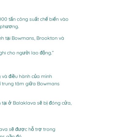
000 tấn công suất chế biến vào
a phương.
ình tại Bowmans, Brookton và
ghi cho người lao động.”
ý và điều hành của mình
trí trung tâm giữa Bowmans
n tại ở Balaklava sẽ bị đóng cửa,
lava sẽ được hỗ trợ trong