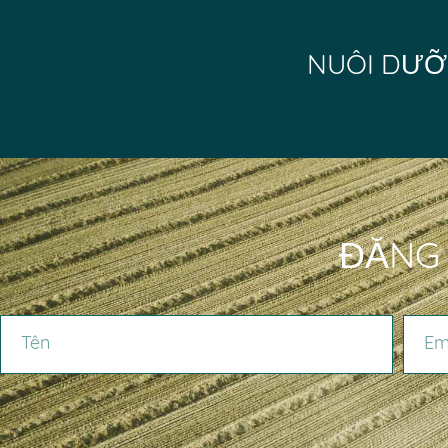
NUÔI DƯỠ
ĐĂNG 
TÊN
EMAIL