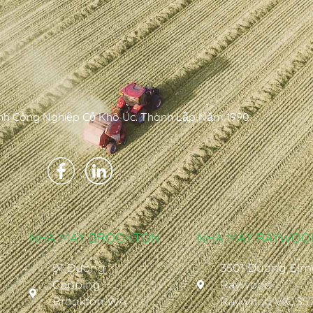
h Công Nghiệp Cỏ Khô Úc. Thành Lập Năm 1990
NHÀ MÁY BROOKTON
NHÀ MÁY RAYWOO
91 Đường
3501 Đường Elm
Copping
Raywood
Brookton WA
Raywood VIC 35