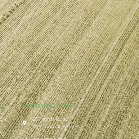
D
WANNAMAL PLANT
ore-
27 North Road
Wannamal WA 6505
70