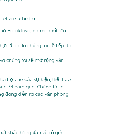
ns gần đó.
ợi và sự hỗ trợ.
 nhà Balaklava, nhưng mối liên
c địa của chúng tôi sẽ tiếp tục
 và chúng tôi sẽ mở rộng văn
ài trợ cho các sự kiện, thể thao
ong 34 năm qua. Chúng tôi là
ng đang diễn ra của văn phòng
xuất khẩu hàng đầu về cỏ yến