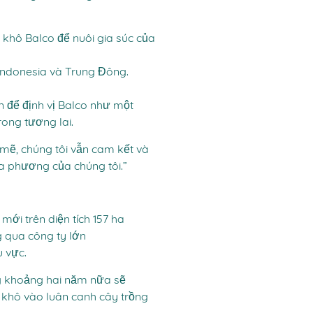
khô Balco để nuôi gia súc của
Indonesia và Trung Đông.
ạn để định vị Balco như một
ong tương lai.
mẽ, chúng tôi vẫn cam kết và
ịa phương của chúng tôi.”
ới trên diện tích 157 ha
 qua công ty lớn
u vực.
ng khoảng hai năm nữa sẽ
 khô vào luân canh cây trồng