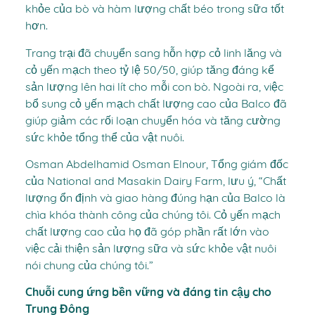
khỏe của bò và hàm lượng chất béo trong sữa tốt
hơn.
Trang trại đã chuyển sang hỗn hợp cỏ linh lăng và
cỏ yến mạch theo tỷ lệ 50/50, giúp tăng đáng kể
sản lượng lên hai lít cho mỗi con bò. Ngoài ra, việc
bổ sung cỏ yến mạch chất lượng cao của Balco đã
giúp giảm các rối loạn chuyển hóa và tăng cường
sức khỏe tổng thể của vật nuôi.
Osman Abdelhamid Osman Elnour, Tổng giám đốc
của National and Masakin Dairy Farm, lưu ý, “Chất
lượng ổn định và giao hàng đúng hạn của Balco là
chìa khóa thành công của chúng tôi. Cỏ yến mạch
chất lượng cao của họ đã góp phần rất lớn vào
việc cải thiện sản lượng sữa và sức khỏe vật nuôi
nói chung của chúng tôi.”
Chuỗi cung ứng bền vững và đáng tin cậy cho
Trung Đông