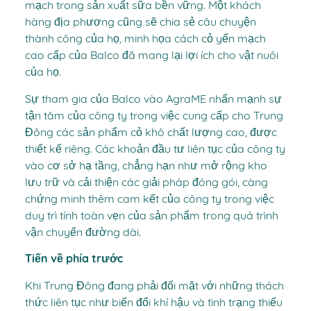
mạch trong sản xuất sữa bền vững. Một khách
hàng địa phương cũng sẽ chia sẻ câu chuyện
thành công của họ, minh họa cách cỏ yến mạch
cao cấp của Balco đã mang lại lợi ích cho vật nuôi
của họ.
Sự tham gia của Balco vào AgraME nhấn mạnh sự
tận tâm của công ty trong việc cung cấp cho Trung
Đông các sản phẩm cỏ khô chất lượng cao, được
thiết kế riêng. Các khoản đầu tư liên tục của công ty
vào cơ sở hạ tầng, chẳng hạn như mở rộng kho
lưu trữ và cải thiện các giải pháp đóng gói, càng
chứng minh thêm cam kết của công ty trong việc
duy trì tính toàn vẹn của sản phẩm trong quá trình
vận chuyển đường dài.
Tiến về phía trước
Khi Trung Đông đang phải đối mặt với những thách
thức liên tục như biến đổi khí hậu và tình trạng thiếu