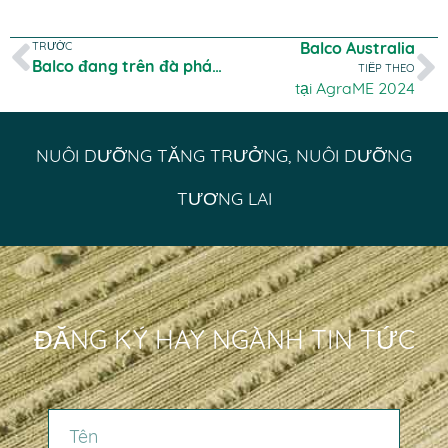
TRƯỚC
Balco Australia
Balco đang trên đà phát triển toàn cầu
TIẾP THEO
tại AgraME 2024
NUÔI DƯỠNG TĂNG TRƯỞNG, NUÔI DƯỠNG
TƯƠNG LAI
ĐĂNG KÝ HAY NGÀNH TIN TỨC
TÊN