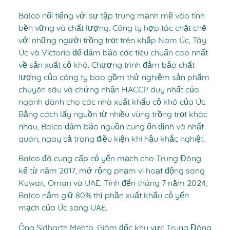
Balco nổi tiếng với sự tập trung mạnh mẽ vào tính
bền vững và chất lượng. Công ty hợp tác chặt chẽ
với những người trồng trọt trên khắp Nam Úc, Tây
Úc và Victoria để đảm bảo các tiêu chuẩn cao nhất
về sản xuất cỏ khô. Chương trình đảm bảo chất
lượng của công ty bao gồm thử nghiệm sản phẩm
chuyên sâu và chứng nhận HACCP duy nhất của
ngành dành cho các nhà xuất khẩu cỏ khô của Úc.
Bằng cách lấy nguồn từ nhiều vùng trồng trọt khác
nhau, Balco đảm bảo nguồn cung ổn định và nhất
quán, ngay cả trong điều kiện khí hậu khắc nghiệt.
Balco đã cung cấp cỏ yến mạch cho Trung Đông
kể từ năm 2017, mở rộng phạm vi hoạt động sang
Kuwait, Oman và UAE. Tính đến tháng 7 năm 2024,
Balco nắm giữ 80% thị phần xuất khẩu cỏ yến
mạch của Úc sang UAE.
Ông Sidharth Mehta, Giám đốc khu vực Trung Đông