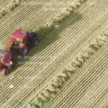
Lãnh Đạo Ngành Công Nghiệp Cỏ Khô Úc. Thành
Lập Năm 1990
TRỤ SỞ
80 Brougham Place
North Adelaide
SA 5006
08 8862 0000
Sự tiếp xúc
NHÀ MÁY BOWMANS