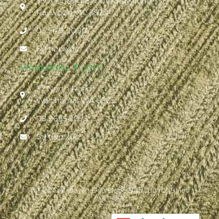
3501 Đường Elmore-Raywood
Raywood VIC 3570
03 5431 2000
Sự tiếp xúc
WANNAMAL PLANT
27 North Road
Wannamal WA 6505
08 9655 9073
Sự tiếp xúc
Tất Cả Các Quyền Đều Được Bảo Lưu (c) Balco
Australia.