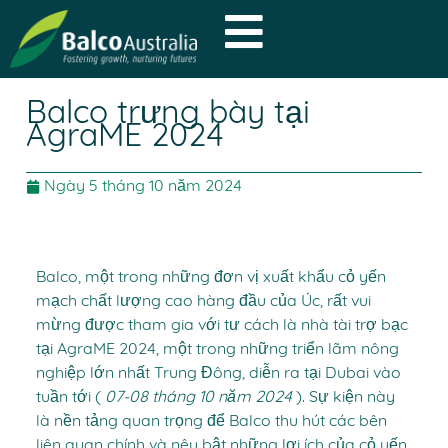
Balco trưng bày tại
AgraME 2024
Ngày 5 tháng 10 năm 2024
Balco, một trong những đơn vị xuất khẩu cỏ yến
mạch chất lượng cao hàng đầu của Úc, rất vui
mừng được tham gia với tư cách là nhà tài trợ bạc
tại AgraME 2024, một trong những triển lãm nông
nghiệp lớn nhất Trung Đông, diễn ra tại Dubai vào
tuần tới (
07-08 tháng 10 năm 2024
). Sự kiện này
là nền tảng quan trọng để Balco thu hút các bên
liên quan chính và nêu bật những lợi ích của cỏ yến