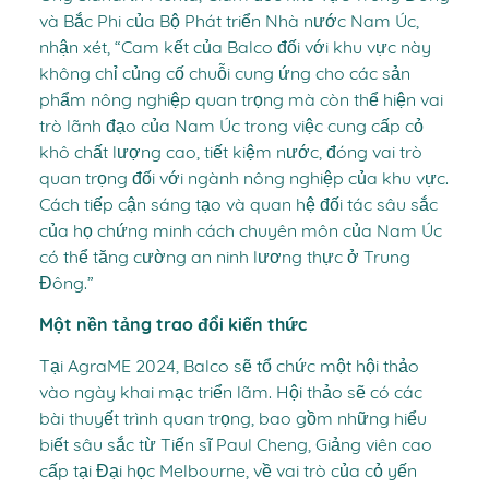
và Bắc Phi của Bộ Phát triển Nhà nước Nam Úc,
nhận xét, “Cam kết của Balco đối với khu vực này
không chỉ củng cố chuỗi cung ứng cho các sản
phẩm nông nghiệp quan trọng mà còn thể hiện vai
trò lãnh đạo của Nam Úc trong việc cung cấp cỏ
khô chất lượng cao, tiết kiệm nước, đóng vai trò
quan trọng đối với ngành nông nghiệp của khu vực.
Cách tiếp cận sáng tạo và quan hệ đối tác sâu sắc
của họ chứng minh cách chuyên môn của Nam Úc
có thể tăng cường an ninh lương thực ở Trung
Đông.”
Một nền tảng trao đổi kiến thức
Tại AgraME 2024, Balco sẽ tổ chức một hội thảo
vào ngày khai mạc triển lãm. Hội thảo sẽ có các
bài thuyết trình quan trọng, bao gồm những hiểu
biết sâu sắc từ Tiến sĩ Paul Cheng, Giảng viên cao
cấp tại Đại học Melbourne, về vai trò của cỏ yến