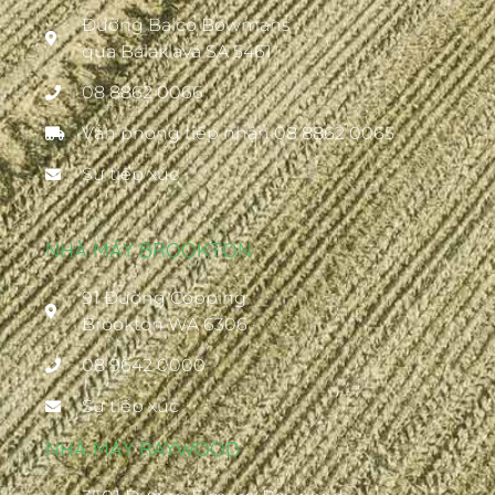
Đường Balco Bowmans
qua Balaklava SA 5461
08 8862 0066
Văn phòng tiếp nhận 08 8862 0065
Sự tiếp xúc
NHÀ MÁY BROOKTON
91 Đường Copping
Brookton WA 6306 ·
08 9642 0000
Sự tiếp xúc
NHÀ MÁY RAYWOOD