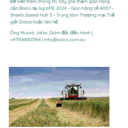
Để biết thêm thông tin, hãy ghé thăm gian hàng
của Balco tại
AgraME 2024
– Gian hàng số A007 –
Sheikh Saeed Hall 3 – Trung tâm Thương mại Thế
giới Dubai hoặc liên hệ:
Ông Musab Jafar, Giám đốc điều hành |
+971568303164 | info@balco.com.au