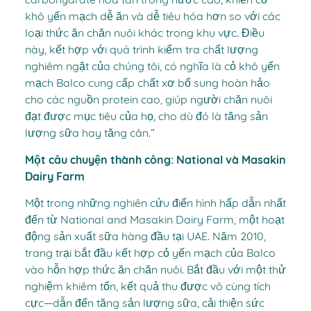
carbohydrate hòa tan trong nước cao, khiến cỏ
khô yến mạch dễ ăn và dễ tiêu hóa hơn so với các
loại thức ăn chăn nuôi khác trong khu vực. Điều
này, kết hợp với quá trình kiểm tra chất lượng
nghiêm ngặt của chúng tôi, có nghĩa là cỏ khô yến
mạch Balco cung cấp chất xơ bổ sung hoàn hảo
cho các nguồn protein cao, giúp người chăn nuôi
đạt được mục tiêu của họ, cho dù đó là tăng sản
lượng sữa hay tăng cân.”
Một câu chuyện thành công: National và Masakin
Dairy Farm
Một trong những nghiên cứu điển hình hấp dẫn nhất
đến từ National and Masakin Dairy Farm, một hoạt
động sản xuất sữa hàng đầu tại UAE. Năm 2010,
trang trại bắt đầu kết hợp cỏ yến mạch của Balco
vào hỗn hợp thức ăn chăn nuôi. Bắt đầu với một thử
nghiệm khiêm tốn, kết quả thu được vô cùng tích
cực—dẫn đến tăng sản lượng sữa, cải thiện sức