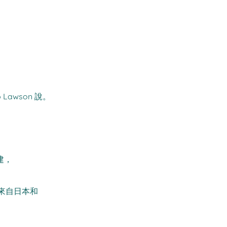
awson 說。
建，
來自日本和