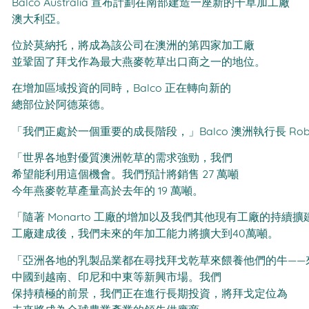
Balco Australia 宣布計劃在南部建造一座新的干草加工廠
澳大利亞。
位於莫納托，將成為該公司在澳洲的第四家加工廠
並鞏固了拜戈作為最大燕麥乾草出口商之一的地位。
在增加區域投資的同時，Balco 正在轉向新的
總部位於阿德萊德。
「我們正處於一個重要的成長階段，」Balco 澳洲執行長 Rob L
「世界各地對優質澳洲乾草的需求強勁，我們
希望能利用這個機會。我們預計將銷售 27 萬噸
今年燕麥乾草產量高於去年的 19 萬噸。
「隨著 Monarto 工廠的增加以及我們其他現有工廠的持續擴
工廠建成後，我們未來的年加工能力將擴大到40萬噸。
「亞洲各地的乳製品業都在尋找拜戈乾草來餵養他們的牛——
中國到越南、印尼和中東等新興市場。我們
保持積極的前景，我們正在進行長期投資，將拜戈定位為