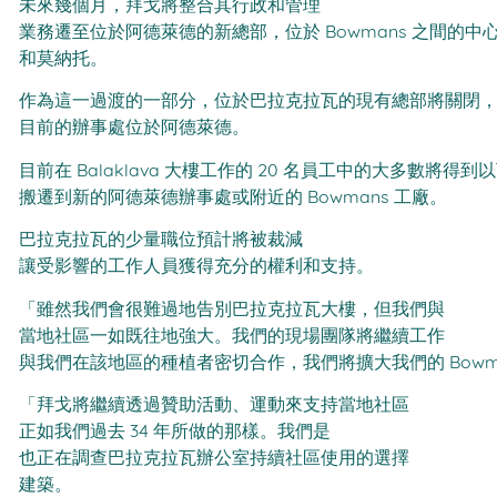
未來幾個月，拜戈將整合其行政和管理
業務遷至位於阿德萊德的新總部，位於 Bowmans 之間的中
和莫納托。
作為這一過渡的一部分，位於巴拉克拉瓦的現有總部將關閉
目前的辦事處位於阿德萊德。
目前在 Balaklava 大樓工作的 20 名員工中的大多數將得到
搬遷到新的阿德萊德辦事處或附近的 Bowmans 工廠。
巴拉克拉瓦的少量職位預計將被裁減
讓受影響的工作人員獲得充分的權利和支持。
「雖然我們會很難過地告別巴拉克拉瓦大樓，但我們與
當地社區一如既往地強大。我們的現場團隊將繼續工作
與我們在該地區的種植者密切合作，我們將擴大我們的 Bowma
「拜戈將繼續透過贊助活動、運動來支持當地社區
正如我們過去 34 年所做的那樣。我們是
也正在調查巴拉克拉瓦辦公室持續社區使用的選擇
建築。