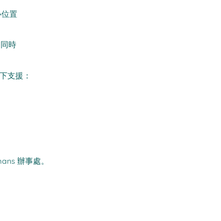
心位置
，同時
以下支援：
ns 辦事處。