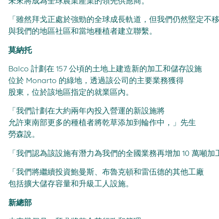
未來將成為全球農業產業的領先供應商。
「雖然拜戈正處於強勁的全球成長軌道，但我們仍然堅定不
與我們的地區社區和當地種植者建立聯繫。
莫納托
Balco 計劃在 157 公頃的土地上建造新的加工和儲存設施
位於 Monarto 的綠地，透過該公司的主要業務獲得
股東，位於該地區指定的就業區內。
「我們計劃在大約兩年內投入營運的新設施將
允許東南部更多的種植者將乾草添加到輪作中，」先生
勞森說。
「我們認為該設施有潛力為我們的全國業務再增加 10 萬噸
「我們將繼續投資鮑曼斯、布魯克頓和雷伍德的其他工廠
包括擴大儲存容量和升級工人設施。
新總部