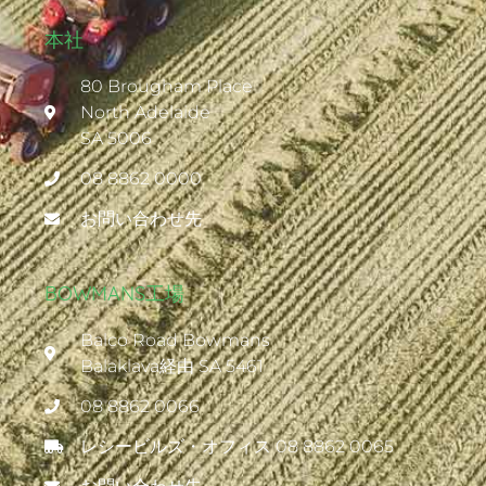
本社
80 Brougham Place
North Adelaide
SA 5006
08 8862 0000
お問い合わせ先
BOWMANS工場
Balco Road Bowmans
Balaklava経由 SA 5461
08 8862 0066
レシービルズ・オフィス 08 8862 0065