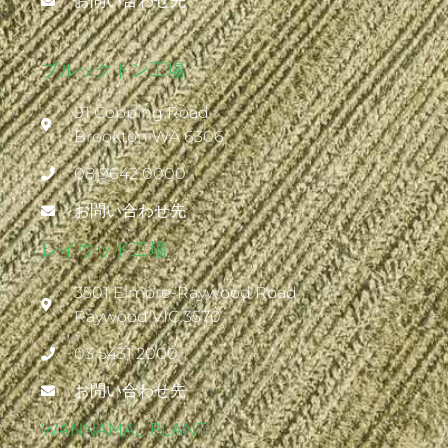
お問い合わせ先
ブルックトン工場
91 Copping Road
Brookton WA 6306
08 9642 0000
お問い合わせ先
レイウッド工場
3501 Elmore-Raywood Road
Raywood VIC 3570
03 5431 2000
お問い合わせ先
WANNAMAL PLANT