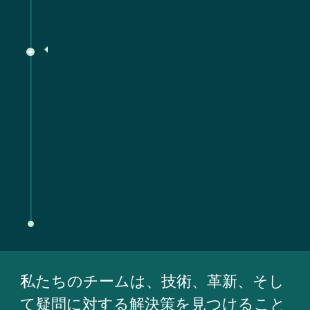
2025
発に投資している。
的な研究と乾草業界標準の開
トメントの一環として、長期
持続可能性と革新へのコミッ
バルコは、酪農生産における
ェクト投資
メルボルン大学研究プロジ
私たちのチームは、技術、革新、そし
て疑問に対する解決策を見つけること