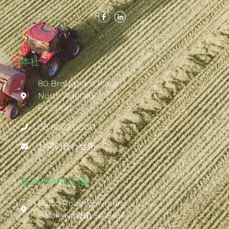
本社
80 Brougham Place
North Adelaide
SA 5006
08 8862 0000
お問い合わせ先
BOWMANS工場
Balco Road Bowmans
Balaklava経由 SA 5461