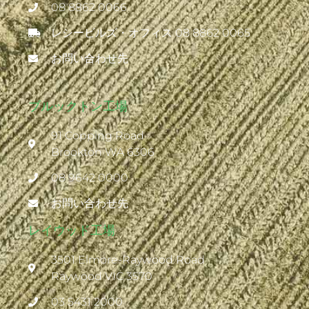
08 8862 0066
レシービルズ・オフィス 08 8862 0065
お問い合わせ先
ブルックトン工場
91 Copping Road
Brookton WA 6306
08 9642 0000
お問い合わせ先
レイウッド工場
3501 Elmore-Raywood Road
Raywood VIC 3570
03 5431 2000