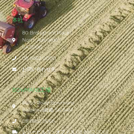
本社
80 Brougham Place
North Adelaide
SA 5006
08 8862 0000
お問い合わせ先
BOWMANS工場
Balco Road Bowmans
Balaklava経由 SA 5461
08 8862 0066
レシービルズ・オフィス 08 8862 0065