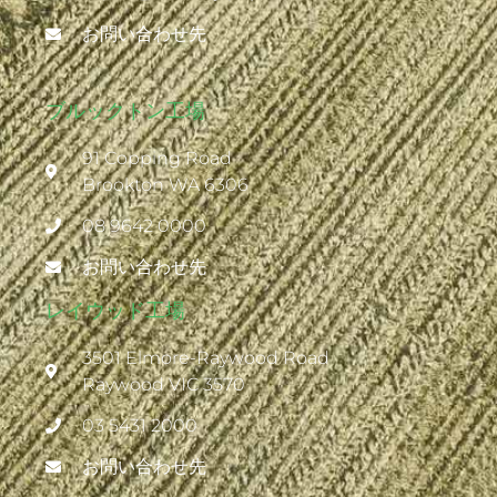
お問い合わせ先
ブルックトン工場
91 Copping Road
Brookton WA 6306
08 9642 0000
お問い合わせ先
レイウッド工場
3501 Elmore-Raywood Road
Raywood VIC 3570
03 5431 2000
お問い合わせ先