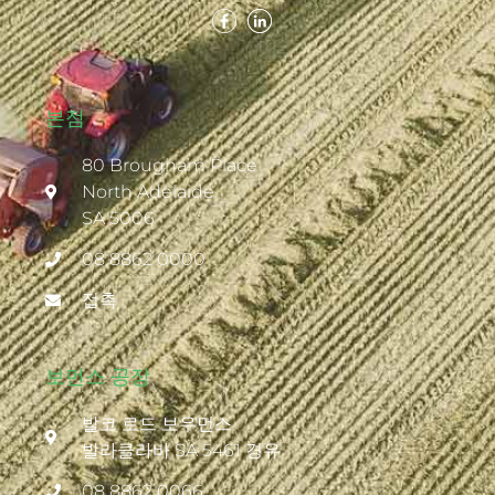
본점
80 Brougham Place
North Adelaide
SA 5006
08 8862 0000
접촉
보먼스 공장
발코 로드 보우먼스
발라클라바 SA 5461 경유
08 8862 0066