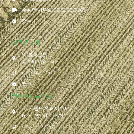
수취인 사무실 08 8862 0065
접촉
브룩턴 공장
91 코핑로드
브룩턴 WA 6306
08 9642 0000
접촉
레이우드 플랜트
3501 엘모어-레이우드 로드
레이우드 VIC 3570
03 5431 2000