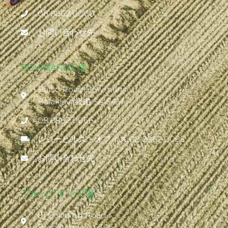
08 8862 0000
お問い合わせ先
BOWMANS工場
Balco Road Bowmans
Balaklava経由 SA 5461
08 8862 0066
レシービルズ・オフィス 08 8862 0065
お問い合わせ先
ブルックトン工場
91 Copping Road
Brookton WA 6306