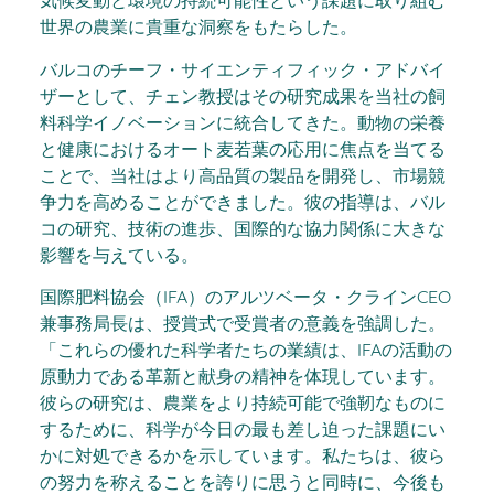
気候変動と環境の持続可能性という課題に取り組む
世界の農業に貴重な洞察をもたらした。
バルコのチーフ・サイエンティフィック・アドバイ
ザーとして、チェン教授はその研究成果を当社の飼
料科学イノベーションに統合してきた。動物の栄養
と健康におけるオート麦若葉の応用に焦点を当てる
ことで、当社はより高品質の製品を開発し、市場競
争力を高めることができました。彼の指導は、バル
コの研究、技術の進歩、国際的な協力関係に大きな
影響を与えている。
国際肥料協会（IFA）のアルツベータ・クラインCEO
兼事務局長は、授賞式で受賞者の意義を強調した。
「これらの優れた科学者たちの業績は、IFAの活動の
原動力である革新と献身の精神を体現しています。
彼らの研究は、農業をより持続可能で強靭なものに
するために、科学が今日の最も差し迫った課題にい
かに対処できるかを示しています。私たちは、彼ら
の努力を称えることを誇りに思うと同時に、今後も