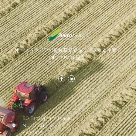
オーストラリアの乾牧草業界をリードする企業で
す。1990年設立
本社
80 Brougham Place
North Adelaide
SA 5006