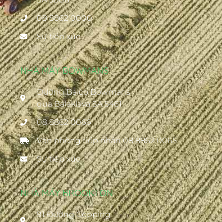
08 8862 0000
Sự tiếp xúc
NHÀ MÁY BOWMANS
Đường Balco Bowmans
qua Balaklava SA 5461
08 8862 0066
Văn phòng tiếp nhận 08 8862 0065
Sự tiếp xúc
NHÀ MÁY BROOKTON
91 Đường Copping