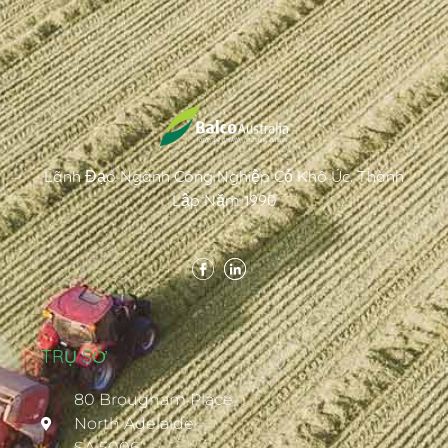
Lãnh Đạo Ngành Công Nghiệp Cỏ Khô Úc. Thành
Lập Năm 1990
TRỤ SỞ
80 Brougham Place
North Adelaide
SA 5006