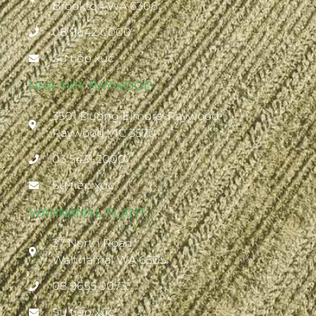
Brookton WA 6306 ·
08 9642 0000
Sự tiếp xúc
NHÀ MÁY RAYWOOD
3501 Đường Elmore-Raywood
Raywood VIC 3570
03 5431 2000
Sự tiếp xúc
WANNAMAL PLANT
27 North Road
Wannamal WA 6505
08 9655 9073
Sự tiếp xúc