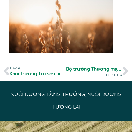
TRƯỚC
Bộ trưởng Thương mại và Đầu tư SA Joe Szakacs sẽ có chuyến thăm
Khai trương Trụ sở chính Adelaide
TIẾP THEO
NUÔI DƯỠNG TĂNG TRƯỞNG, NUÔI DƯỠNG
TƯƠNG LAI