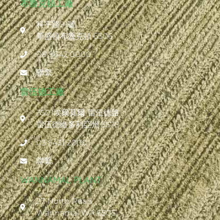
布魯克頓工廠
科平路91號
華盛頓布魯克頓 6306
08 9642 0000
聯繫
雷伍德工廠
3501埃爾莫爾-雷伍德路
雷伍德維多利亞州 3570
03 5431 2000
聯繫
WANNAMAL PLANT
27 North Road
Wannamal WA 6505