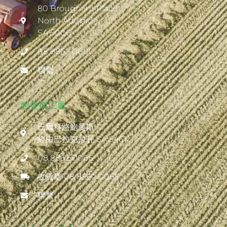
80 Brougham Place
North Adelaide
SA 5006
08 8862 0000
聯繫
鮑曼斯工廠
巴爾科路鮑曼斯
經由巴拉克拉瓦 SA 5461
08 8862 0066
收貨處 08 8862 0065
聯繫