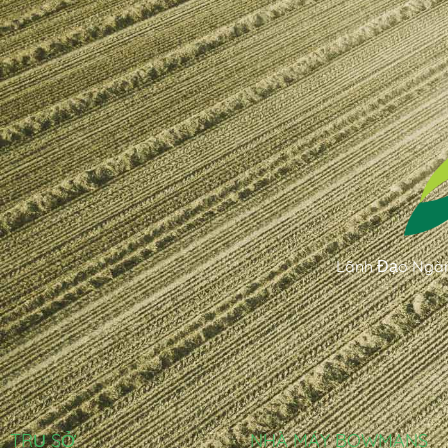
Lãnh Đạo Ngàn
TRỤ SỞ
NHÀ MÁY BOWMANS