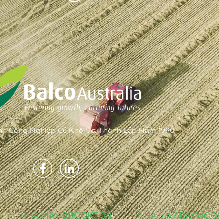
h Công Nghiệp Cỏ Khô Úc. Thành Lập Năm 1990
NHÀ MÁY BROOKTON
NHÀ MÁY RAYWOO