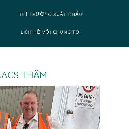
THỊ TRƯỜNG XUẤT KHẨU
LIÊN HỆ VỚI CHÚNG TÔI
KACS THĂM