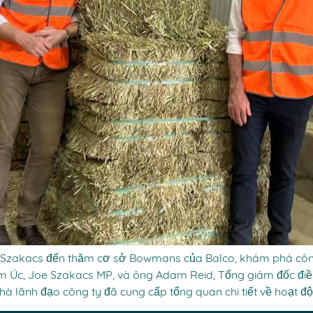
Szakacs đến thăm cơ sở Bowmans của Balco, khám phá côn
m Úc, Joe Szakacs MP, và ông Adam Reid, Tổng giám đốc đi
hà lãnh đạo công ty đã cung cấp tổng quan chi tiết về hoạt đ