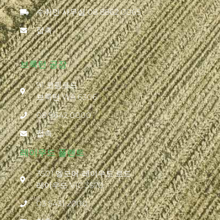
수취인 사무실 08 8862 0065
접촉
브룩턴 공장
91 코핑로드
브룩턴 WA 6306
08 9642 0000
접촉
레이우드 플랜트
3501 엘모어-레이우드 로드
레이우드 VIC 3570
03 5431 2000