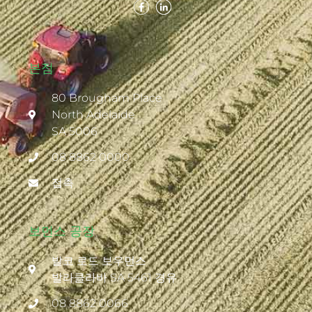
본점
80 Brougham Place
North Adelaide
SA 5006
08 8862 0000
접촉
보먼스 공장
발코 로드 보우먼스
발라클라바 SA 5461 경유
08 8862 0066