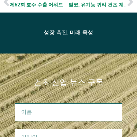
제62회 호주 수출 어워드
발코, 유기농 귀리 건초 계약 체결
성장 촉진, 미래 육성
건초 산업 뉴스 구독
이름
이메일