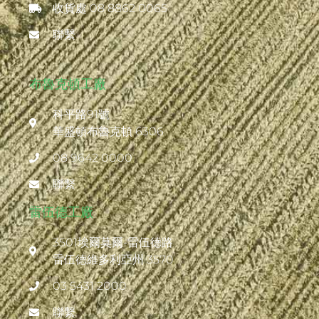
收貨處 08 8862 0065
聯繫
布魯克頓工廠
科平路91號
華盛頓布魯克頓 6306
08 9642 0000
聯繫
雷伍德工廠
3501埃爾莫爾-雷伍德路
雷伍德維多利亞州 3570
03 5431 2000
聯繫