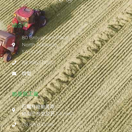
總公司
80 Brougham Place
North Adelaide
SA 5006
08 8862 0000
聯繫
鮑曼斯工廠
巴爾科路鮑曼斯
經由巴拉克拉瓦 SA 5461
08 8862 0066