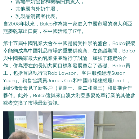
當地牛奶協會和機構的負責人，
其他國內外奶牛場，
乳製品消費者代表。
自2008年以來，Balco作為第一家進入中國市場的澳大利亞
燕麥乾草出口商，在中國活躍了17年。
第十五屆中國乳業大會在中國是備受推崇的盛會，Balco很榮
幸能夠成為中國乳品市場的重要供應商。在會議期間，Balco
與中國幾家最大的乳業集團進行了討論，加強了穩定的合
作，併為潛在的長期共同目標和發展奠定了基礎。Balco員
工，包括首席執行官Rob Lawson、客戶服務經理Susan
Young、銷售協調員James Cox和中國市場總經理Leo Li，
藉此機會會見了新客戶（見圖一、圖二和圖三）和長期合作
夥伴。此外，Balco還與來自澳大利亞燕麥乾草行業的其他參
觀者交換了市場最新資訊。