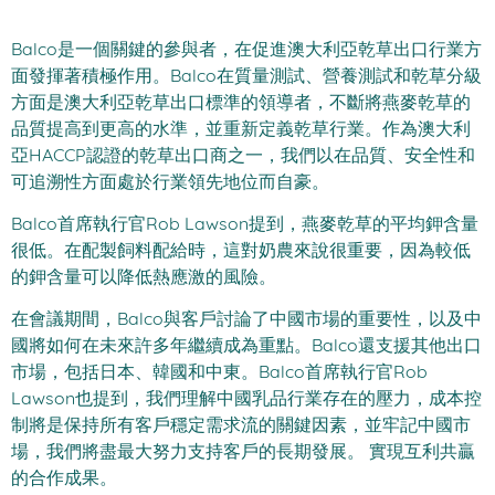
Balco是一個關鍵的參與者，在促進澳大利亞乾草出口行業方
面發揮著積極作用。Balco在質量測試、營養測試和乾草分級
方面是澳大利亞乾草出口標準的領導者，不斷將燕麥乾草的
品質提高到更高的水準，並重新定義乾草行業。作為澳大利
亞HACCP認證的乾草出口商之一，我們以在品質、安全性和
可追溯性方面處於行業領先地位而自豪。
Balco首席執行官Rob Lawson提到，燕麥乾草的平均鉀含量
很低。在配製飼料配給時，這對奶農來說很重要，因為較低
的鉀含量可以降低熱應激的風險。
在會議期間，Balco與客戶討論了中國市場的重要性，以及中
國將如何在未來許多年繼續成為重點。Balco還支援其他出口
市場，包括日本、韓國和中東。Balco首席執行官Rob
Lawson也提到，我們理解中國乳品行業存在的壓力，成本控
制將是保持所有客戶穩定需求流的關鍵因素，並牢記中國市
場，我們將盡最大努力支持客戶的長期發展。 實現互利共贏
的合作成果。