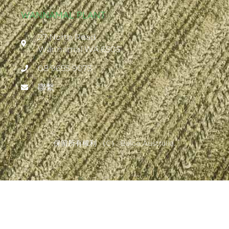
WANNAMAL PLANT
27 North Road
Wannamal WA 6505
08 9655 9073
聯繫
保留所有權利 （c） Balco Australia.