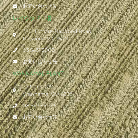
お問い合わせ先
レイウッド工場
3501 Elmore-Raywood Road
Raywood VIC 3570
03 5431 2000
お問い合わせ先
WANNAMAL PLANT
27 North Road
Wannamal WA 6505
08 9655 9073
お問い合わせ先