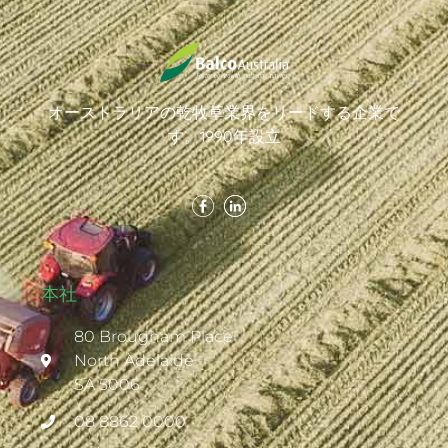
オーストラリアの乾牧草業界をリードする企業で
す。1990年設立
本社
80 Brougham Place
North Adelaide
SA 5006
08 8862 0000