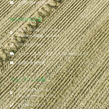
お問い合わせ先
BOWMANS工場
Balco Road Bowmans
Balaklava経由 SA 5461
08 8862 0066
レシービルズ・オフィス 08 8862 0065
お問い合わせ先
ブルックトン工場
91 Copping Road
Brookton WA 6306
08 9642 0000