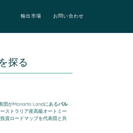
輸出市場
お問い合わせ
を探る
表団がMonarto Landにある
バル
オーストラリア産高級オートミー
と投資ロードマップを代表団と共