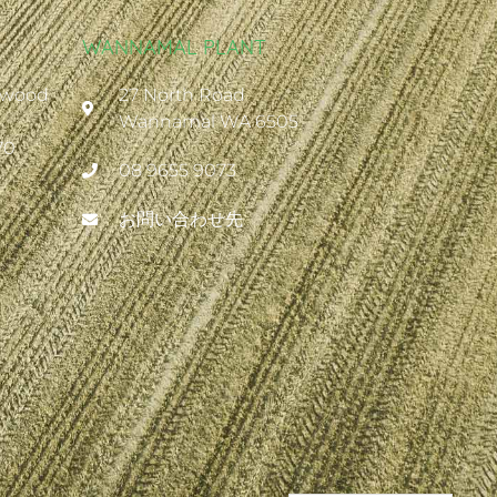
WANNAMAL PLANT
ywood
27 North Road
Wannamal WA 6505
70
08 9655 9073
お問い合わせ先