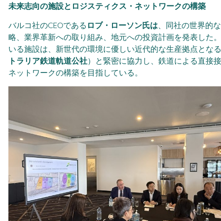
未来志向の施設とロジスティクス・ネットワークの構築
バルコ社のCEOである
ロブ・ローソン氏は
、同社の世界的な
略、業界革新への取り組み、地元への投資計画を発表した
いる施設は、新世代の環境に優しい近代的な生産拠点とな
トラリア鉄道軌道公社
）と緊密に協力し、鉄道による直接
ネットワークの構築を目指している。