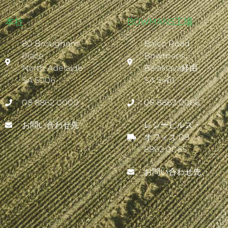
本社
BOWMANS工場
80 Brougham
Balco Road
Place
Bowmans
North Adelaide
Balaklava経由
SA 5006
SA 5461
08 8862 0000
08 8862 0066
お問い合わせ先
レシービルズ・
オフィス 08
8862 0065
お問い合わせ先