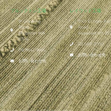
ブルックトン工場
レイウッド工場
91 Copping
3501 Elmore-Ra
Road
Road
Brookton WA
Raywood VIC 35
6306
03 5431 2000
08 9642 0000
お問い合わせ先
お問い合わせ先
All Rights Are Reserved Ⓒ Balco Australia.