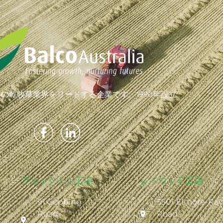
の乾牧草業界をリードする企業です。1990年設立
ブルックトン工場
レイウッド工場
91 Copping
3501 Elmore-Ra
Road
Road