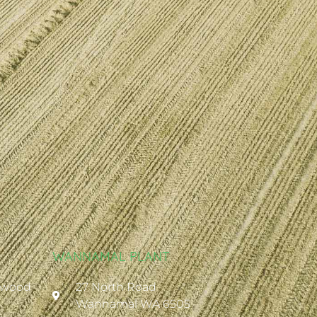
WANNAMAL PLANT
ywood
27 North Road
Wannamal WA 6505