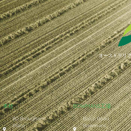
オーストラリア
本社
BOWMANS工場
80 Brougham
Balco Road
Place
Bowmans