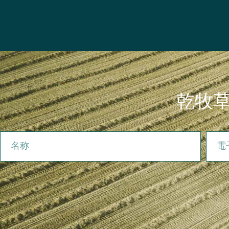
乾牧
名称
電子メ