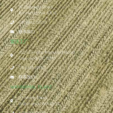
91 Copping Road
Brookton WA 6306
08 9642 0000
联系我们
雷沃工厂
3501 Elmore-Raywood Road
Raywood VIC 3570
03 5431 2000
联系我们
WANNAMAL PLANT
27 North Road
Wannamal WA 6505