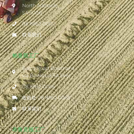
North Adelaide
SA 5006
08 8862 0000
联系我们
鲍曼斯工厂
Balco Road Bowmans
via Balaklava SA 5461
08 8862 0066
收款处 08 8862 0065
联系我们
布鲁克顿工厂