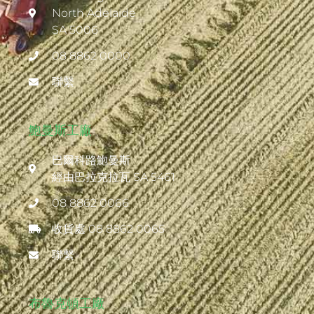
North Adelaide
SA 5006
08 8862 0000
聯繫
鮑曼斯工廠
巴爾科路鮑曼斯
經由巴拉克拉瓦 SA 5461
08 8862 0066
收貨處 08 8862 0065
聯繫
布魯克頓工廠