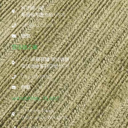
科平路91號
華盛頓布魯克頓 6306
08 9642 0000
聯繫
雷伍德工廠
3501埃爾莫爾-雷伍德路
雷伍德維多利亞州 3570
03 5431 2000
聯繫
WANNAMAL PLANT
27 North Road
Wannamal WA 6505