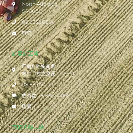
North Adelaide
SA 5006
08 8862 0000
聯繫
鮑曼斯工廠
巴爾科路鮑曼斯
經由巴拉克拉瓦 SA 5461
08 8862 0066
收貨處 08 8862 0065
聯繫
布魯克頓工廠