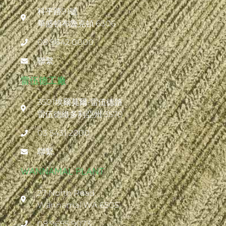
科平路91號
華盛頓布魯克頓 6306
08 9642 0000
聯繫
雷伍德工廠
3501埃爾莫爾-雷伍德路
雷伍德維多利亞州 3570
03 5431 2000
聯繫
WANNAMAL PLANT
27 North Road
Wannamal WA 6505
08 9655 9073