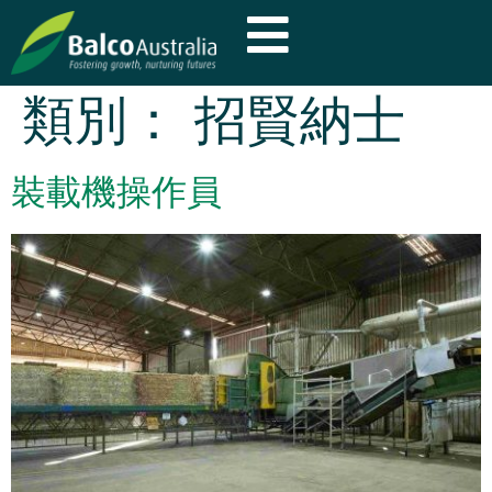
類別：
招賢納士
裝載機操作員