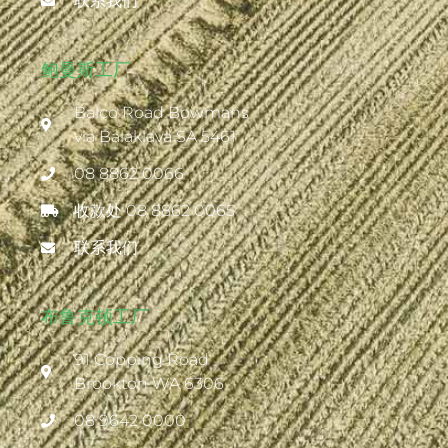
联系我们
鲍曼斯工厂
Balco Road Bowmans
via Balaklava SA 5461
08 8862 0066
收款处 08 8862 0065
联系我们
布鲁克顿工厂
91 Copping Road
Brookton WA 6306
08 9642 0000